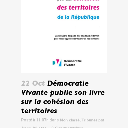
22 Oct
Démocratie
Vivante publie son livre
sur la cohésion des
territoires
Posté à 11:07h
dans
,
par
Non classé
Tribunes